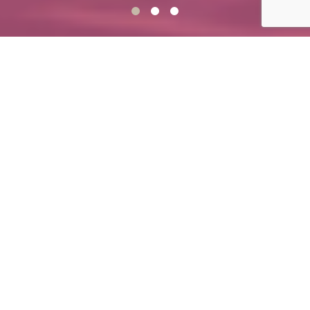
自分に蓋をしていたその思いを今こそ
解放して本当の自分を取り戻しましょ
う
コズミックダイヤモンドバイオレット 訳してCDV。CDVは感
情にフォーカスしたどこにもないヘルスケアサロン。忘れたい
辛い過去の感情を自分のものではないと、誤魔化しながら今日
も元気に生きようとしている私達。一人になると途端に心が沈
んでしまう毎日。そんな自分を変えれるなら変えたいと思って
いる女性達の助けとなることをお約束します。次元上昇する地
球とトラウマを解放できない自分のエネルギーは、頭痛や腰
痛、謎の体の痛み、気分の沈み、うまくいかない人間関係、お