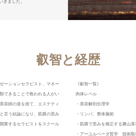
いきました。
叡智と経歴
ゼーションセラピスト、マネー
《叡智一覧》
類できることで救われる人がい
肉体レベル
美容師の道を捨て、エステティ
・美容解剖生理学
と言う結論になり、筋膜の歪み
・リンパ、整体施術
開業するセラピストをスクール
・筋膜で歪みを矯正する勝山美
・アーユルベーダ哲学 技術取