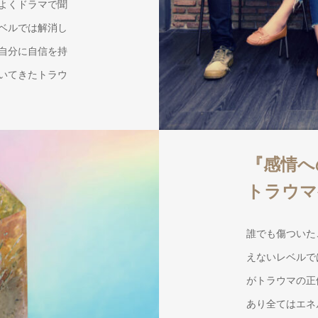
よくドラマで聞
ベルでは解消し
自分に自信を持
いてきたトラウ
『感情へ
トラウマ
誰でも傷ついた
えないレベルで
がトラウマの正
あり全てはエネ