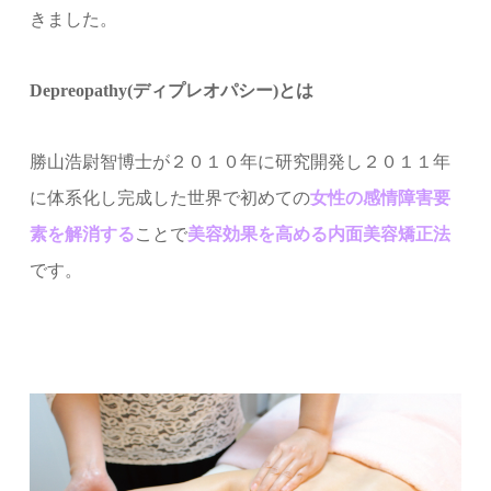
きました。
Depreopathy(ディプレオパシー)とは
勝山浩尉智博士が２０１０年に研究開発し２０１１年
に体系化し完成した世界で初めての
女性の
感情障害要
素
を解消する
ことで
美容効果を高める
内面美容矯正法
です。