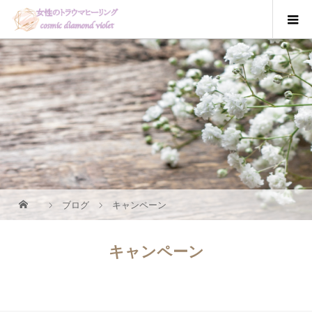
ブログ
キャンペーン
キャンペーン