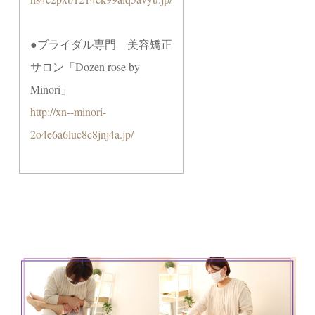
●ブライダル専門 美容矯正
サロン「Dozen rose by
Minori」
http://xn--minori-
2o4e6a6luc8c8jnj4a.jp/