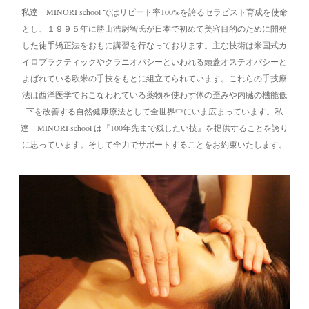
私達 MINORI school ではリピート率100%を誇るセラピスト育成を使命
とし、１９９５年に勝山浩尉智氏が日本で初めて美容目的のために開発
した徒手矯正法をおもに講習を行なっております。主な技術は米国式カ
イロプラクティックやクラニオパシーといわれる頭蓋オステオパシーと
よばれている欧米の手技をもとに組立てられています。これらの手技療
法は西洋医学でおこなわれている薬物を使わず体の歪みや内臓の機能低
下を改善する自然健康療法として全世界中にいま広まっています。私
達 MINORI school は『100年先まで残したい技』を提供することを誇り
に思っています。そして全力でサポートすることをお約束いたします。