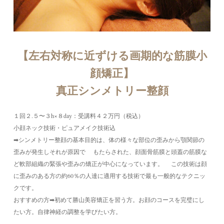
【左右対称に近ずける画期的な筋膜小
顔矯正】
真正シンメトリー整顔
１回２.５〜３h×８day：受講料４２万円（税込）
小顔ネック技術・ピュアメイク技術込
➡シンメトリー整顔の基本目的は、体の様々な部位の歪みから顎関節の
歪みが発生しそれが原因で もたらされた、顔面骨筋膜と頭蓋の筋膜な
ど軟部組織の緊張や歪みの矯正が中心になっています。 この技術は顔
に歪みのある方の約60％の人達に適用する技術で最も一般的なテクニッ
クです。
おすすめの方➡初めて勝山美容矯正を習う方。お顔のコースを完璧にし
たい方。自律神経の調整を学びたい方。