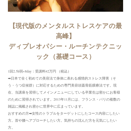
【現代版のメンタルストレスケアの最
高峰】
ディプレオパシー・ルーチンテクニッ
ック（基礎コース）
1回2.5h弱×8day：受講料42万円 （税込）
➡︎日本で全く初めての美容法で身体に表れる感情的ストレス障害（そ
う・うつ症候群）に対応するための専門美容頭蓋骨筋膜療法です。現
在、当講座を習得してメインメニューにしている卒業生は密かにお客様
のために習得されています。2013年11月には、フランス・パリの複数の
雑誌に掲載され密かに世界中に広まっています。
おすすめの方➡︎女性のトラブルをターゲットにしたコース内容にしたい
方。首や腰へアプローチしたい方。気持ちの沈んだ方を元気にしたい
方。