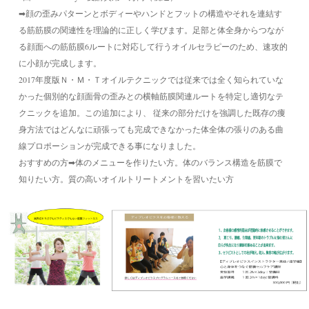
➡顔の歪みパターンとボディーやハンドとフットの構造やそれを連結す
る筋筋膜の関連性を理論的に正しく学びます。足部と体全身からつなが
る顔面への筋筋膜6ルートに対応して行うオイルセラピーのため、速攻的
に小顔が完成します。
2017年度版Ｎ・Ｍ・Ｔオイルテクニックでは従来では全く知られていな
かった個別的な顔面骨の歪みとの横軸筋膜関連ルートを特定し適切なテ
クニックを追加。この追加により、 従来の部分だけを強調した既存の痩
身方法ではどんなに頑張っても完成できなかった体全体の張りのある曲
線プロポーションが完成できる事になりました。
おすすめの方➡体のメニューを作りたい方。体のバランス構造を筋膜で
知りたい方。質の高いオイルトリートメントを習いたい方