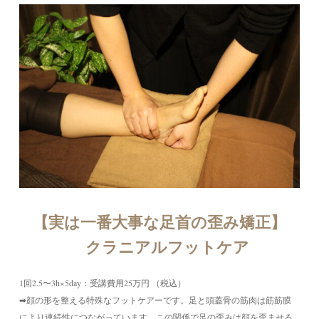
【実は一番大事な足首の歪み矯正】
クラニアルフットケア
1回2.5〜3h×5day：受講費用25万円 （税込）
➡顔の形を整える特殊なフットケアーです。足と頭蓋骨の筋肉は筋筋膜
により連続性につながっています。この関係で足の歪みは顔を歪ませる