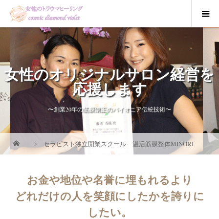
女性のオリジナルサロン経営を
応援します
〜創業20年の筋膜矯正のパイオニア伝統技術〜
セラピスト独立開業スクール 温活筋膜整体MINORI
お金や地位や名誉に埋もれるより
どれだけの人を笑顔にしたかを誇りに
したい。