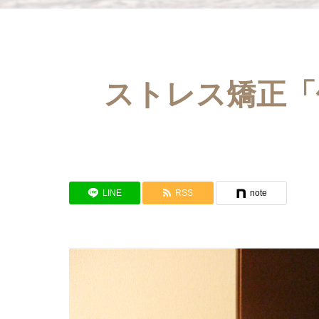
ストレス矯正「
LINE
RSS
note