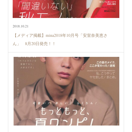
2018.10.21
【メディア掲載】mina2018年10月号「安室奈美恵さ
ん」 8月20日発売！！