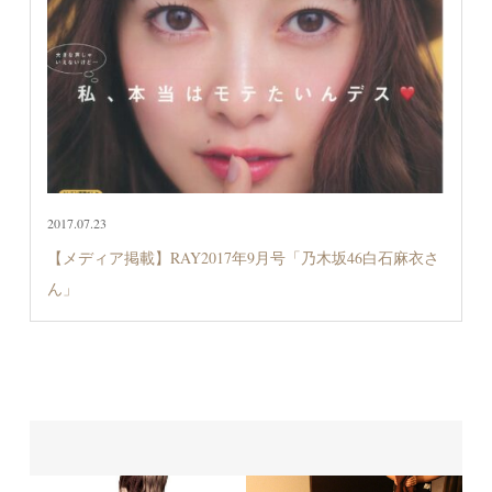
2017.07.23
【メディア掲載】RAY2017年9月号「乃木坂46白石麻衣さ
ん」