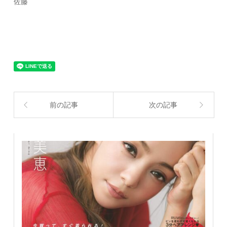
佐藤
前の記事
次の記事