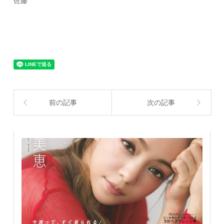
佐藤
前の記事
次の記事