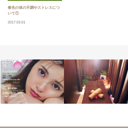
春先の体の不調やストレスにつ
いて①
2017.03.01
サロン情報
School
メディ
ア掲載